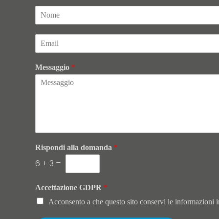
N
o
m
E
e
m
*
a
Messaggio
*
i
l
*
Rispondi alla domanda
*
6
+
3
=
Accettazione GDPR
*
Acconsento a che questo sito conservi le informazioni in