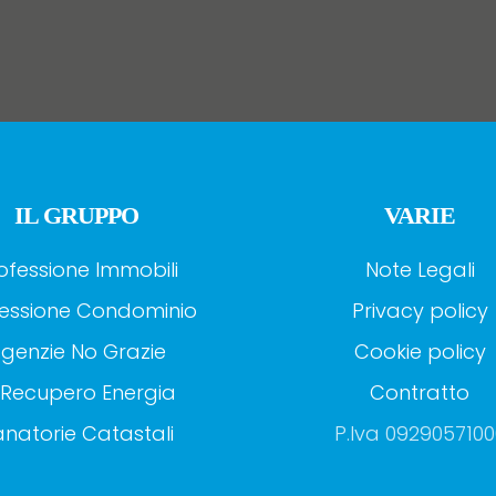
IL GRUPPO
VARIE
ofessione Immobili
Note Legali
essione Condominio
Privacy policy
genzie No Grazie
Cookie policy
 Recupero Energia
Contratto
natorie Catastali
P.Iva 0929057100