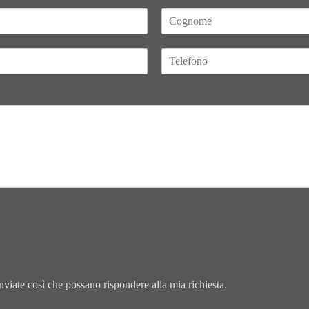
C
o
g
T
n
e
o
l
m
e
e
f
*
o
n
o
viate così che possano rispondere alla mia richiesta.