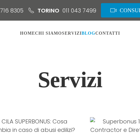
8716 8305
TORINO
011 043 7499
CONSU
HOME
CHI SIAMO
SERVIZI
BLOG
CONTATTI
Servizi