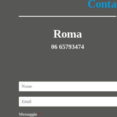
Contat
Roma
06 65793474
N
o
m
E
e
m
*
a
Messaggio
*
i