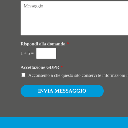
l
*
Rispondi alla domanda
*
1
+
5
=
Accettazione GDPR
*
Acconsento a che questo sito conservi le informazioni in
INVIA MESSAGGIO