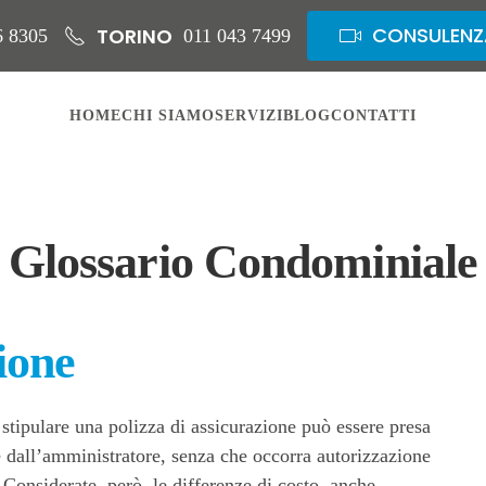
CONSULENZ
TORINO
6 8305
011 043 7499
HOME
CHI SIAMO
SERVIZI
BLOG
CONTATTI
Glossario Condominiale
ione
 stipulare una polizza di assicurazione può essere presa
dall’amministratore, senza che occorra autorizzazione
 Considerate, però, le differenze di costo, anche