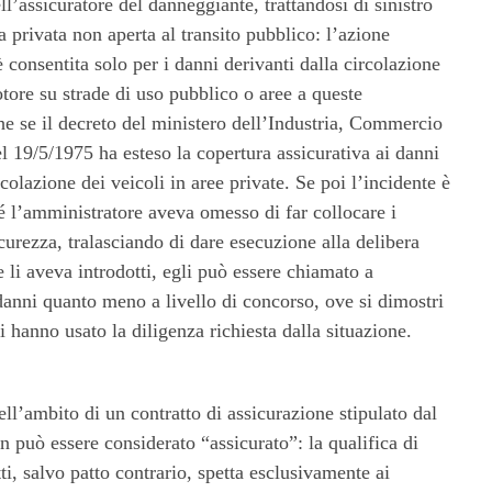
ll’assicuratore del danneggiante, trattandosi di sinistro
 privata non aperta al transito pubblico: l’azione
, è consentita solo per i danni derivanti dalla circolazione
otore su strade di uso pubblico o aree a queste
he se il decreto del ministero dell’Industria, Commercio
el 19/5/1975 ha esteso la copertura assicurativa ai danni
rcolazione dei veicoli in aree private. Se poi l’incidente è
 l’amministratore aveva omesso di far collocare i
icurezza, tralasciando di dare esecuzione alla delibera
 li aveva introdotti, egli può essere chiamato a
danni quanto meno a livello di concorso, ove si dimostri
 hanno usato la diligenza richiesta dalla situazione.
ell’ambito di un contratto di assicurazione stipulato dal
 può essere considerato “assicurato”: la qualifica di
tti, salvo patto contrario, spetta esclusivamente ai