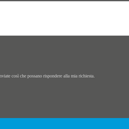
f
*
o
n
o
viate così che possano rispondere alla mia richiesta.