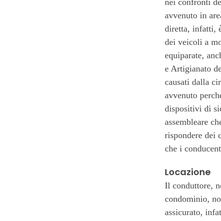
nei confronti de
avvenuto in area
diretta, infatti
dei veicoli a m
equiparate, anc
e Artigianato d
causati dalla ci
avvenuto perché
dispositivi di s
assembleare che
rispondere dei 
che i conducenti
Locazione
Il conduttore, n
condominio, non
assicurato, infa