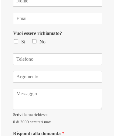
o
m
E
e
m
*
a
Vuoi essere richiamato?
i
l
Sì
No
*
T
e
l
A
e
r
f
g
o
M
o
n
e
m
o
s
e
s
n
Scrivi la tua richiesta
a
t
g
o
0 di 3000 caratteri max.
g
*
Rispondi alla domanda
*
i