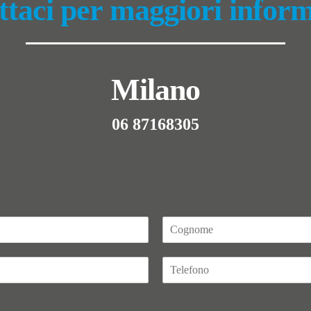
taci per maggiori infor
Milano
06 87168305
C
o
g
T
n
e
o
l
m
e
e