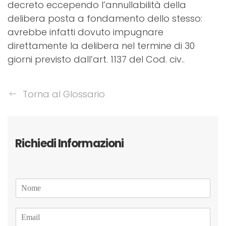
decreto eccependo l’annullabilità della
delibera posta a fondamento dello stesso:
avrebbe infatti dovuto impugnare
direttamente la delibera nel termine di 30
giorni previsto dall’art. 1137 del Cod. civ..
Torna al Glossario
Richiedi Informazioni
N
o
m
E
e
m
*