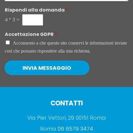
Rispondi alla domanda
*
4
*
3
=
Accettazione GDPR
*
Acconsento a che questo sito conservi le informazioni inviate
così che possano rispondere alla mia richiesta.
INVIA MESSAGGIO
CONTATTI
Via Pier Vettori, 29 00151 Roma
Roma
06 6579 3474