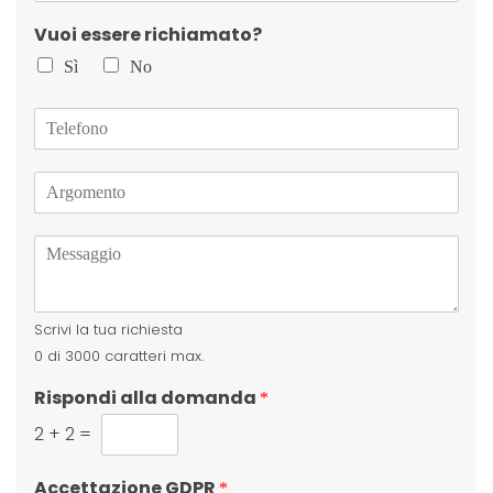
a
Vuoi essere richiamato?
i
l
Sì
No
*
T
e
l
A
e
r
f
g
o
M
o
n
e
m
o
s
e
s
n
Scrivi la tua richiesta
a
t
g
o
0 di 3000 caratteri max.
g
*
Rispondi alla domanda
i
*
o
2
+
2
=
*
Accettazione GDPR
*