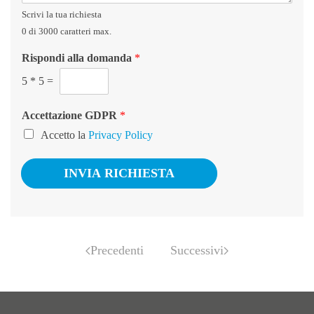
s
n
Scrivi la tua richiesta
a
t
g
o
0 di 3000 caratteri max.
g
*
Rispondi alla domanda
*
i
o
5
*
5
=
*
Accettazione GDPR
*
Accetto la
Privacy Policy
INVIA RICHIESTA
Precedenti
Successivi