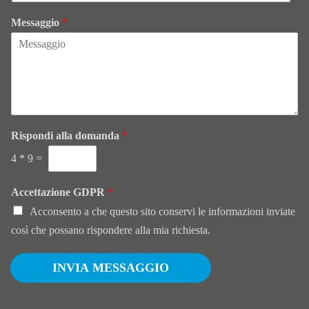
l
*
Messaggio
*
e
f
o
n
o
Rispondi alla domanda
*
4
*
9
=
Accettazione GDPR
*
Acconsento a che questo sito conservi le informazioni inviate
così che possano rispondere alla mia richiesta.
INVIA MESSAGGIO