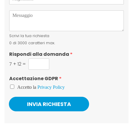
r
f
g
o
M
o
n
e
m
o
s
e
s
n
Scrivi la tua richiesta
a
t
g
o
0 di 3000 caratteri max.
g
*
Rispondi alla domanda
i
*
o
7
+
12
=
*
Accettazione GDPR
*
Accetto la
Privacy Policy
INVIA RICHIESTA