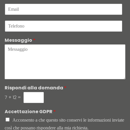
g
E
n
m
o
a
m
T
i
e
e
l
*
l
*
Messaggio
e
*
f
o
n
o
Rispondi alla domanda
*
7
+
12
=
Accettazione GDPR
*
Acconsento a che questo sito conservi le informazioni inviate
così che possano rispondere alla mia richiesta.