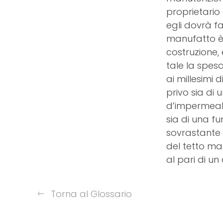
proprietario 
egli dovrà fa
manufatto è 
costruzione,
tale la spesa
ai millesimi 
privo sia di 
d’impermeabi
sia di una f
sovrastante 
del tetto ma 
al pari di un
Torna al Glossario