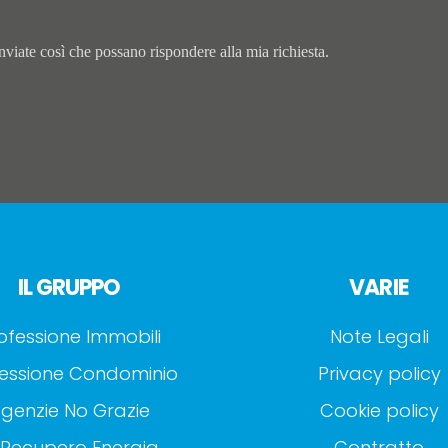
viate così che possano rispondere alla mia richiesta.
IL GRUPPO
VARIE
ofessione Immobili
Note Legali
essione Condominio
Privacy policy
genzie No Grazie
Cookie policy
 Recupero Energia
Contratto