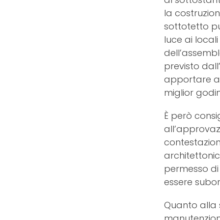
la costruzion
sottotetto pu
luce ai local
dell’assemble
previsto dall
apportare al
miglior godi
È però consig
all’approvazi
contestazio­n
architettonico
permesso di
essere subor
Quanto alla s
manutenzione,