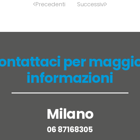
Precedenti
Successivi
ontattaci per maggio
informazioni
Milano
06 87168305