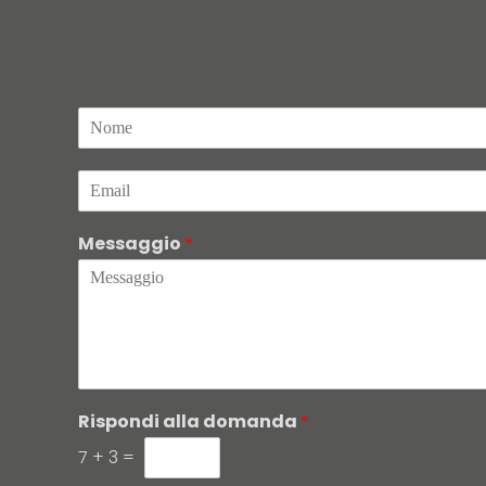
N
o
m
E
e
m
*
a
Messaggio
i
*
l
*
Rispondi alla domanda
*
7
+
3
=