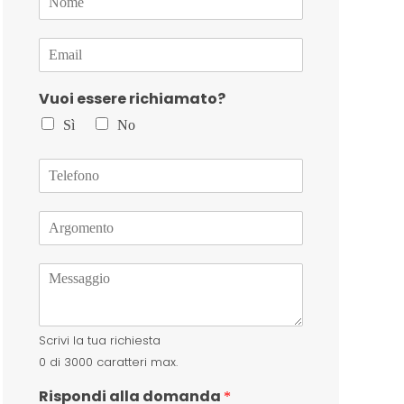
o
m
E
e
m
*
a
Vuoi essere richiamato?
i
l
Sì
No
*
T
e
l
A
e
r
f
g
o
M
o
n
e
m
o
s
e
s
n
Scrivi la tua richiesta
a
t
g
o
0 di 3000 caratteri max.
g
*
Rispondi alla domanda
i
*