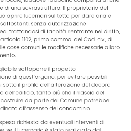
e di una sovrastruttura. Il proprietario del
ò aprire lucernari sul tetto per dare aria e
i sotto­stanti, senza autorizzazione
a, trattandosi di facoltà rientran­te nel diritto,
’articolo 1102, primo comma, del Cod. civ., di
le cose comuni le modifiche necessarie alloro
mento.
liabile sottoporre il progetto
one di quest’organo, per evitare possibili
i sotto il profilo dell’alterazione del decoro
 dell’edificio, tanto più che il rilascio del
 costruire da parte del Comune potreb­be
dinato all’assenso del condominio.
pesa richiesta da eventuali interventi di
 se il lucernario è stato realizzato dal