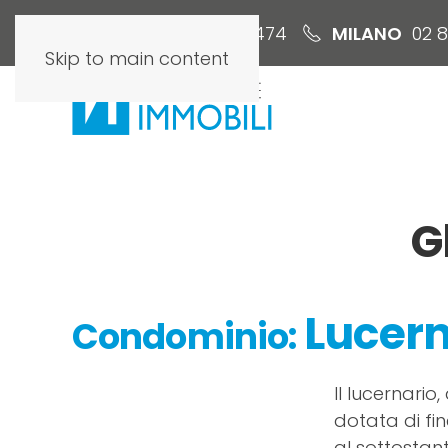
ROMA
06 6579 3474
MILANO
02 
Skip to main content
G
Lucern
Condominio:
Il lucernario
dotata di fin
al sottostan