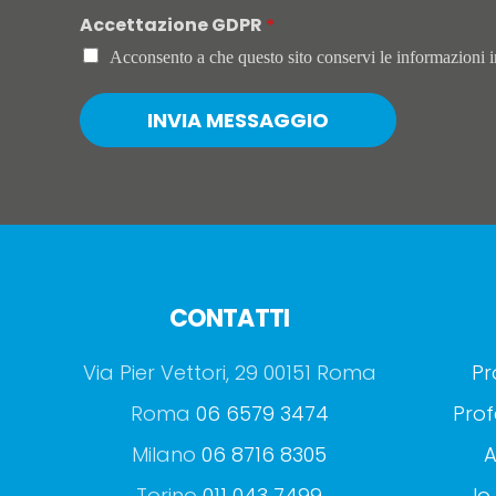
Accettazione GDPR
*
Acconsento a che questo sito conservi le informazioni in
INVIA MESSAGGIO
CONTATTI
Via Pier Vettori, 29 00151 Roma
Pr
Roma
06 6579 3474
Prof
Milano
06 8716 8305
A
Torino
011 043 7499
Io