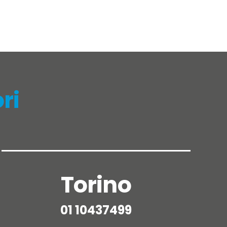
ri
Torino
01 10437499