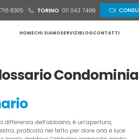
CONSUL
8716 8305
TORINO
011 043 7499
HOME
CHI SIAMO
SERVIZI
BLOG
CONTATTI
lossario Condominia
ario
, a differenza dell’abbaino, è un’apertura,
estra, praticata nel tetto per dare aria e luce
te locale, laddove l’abbai­no comporta anche