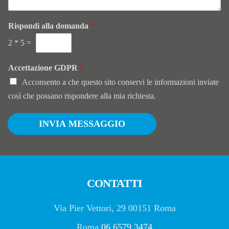
Rispondi alla domanda
*
2
*
5
=
Accettazione GDPR
*
Acconsento a che questo sito conservi le informazioni inviate
così che possano rispondere alla mia richiesta.
INVIA MESSAGGIO
CONTATTI
Via Pier Vettori, 29 00151 Roma
Roma
06 6579 3474