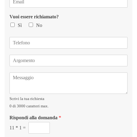
m
*
a
Vuoi essere richiamato?
i
l
Sì
No
*
T
e
l
A
e
r
f
g
o
M
o
n
e
m
o
s
e
s
n
Scrivi la tua richiesta
a
t
g
o
0 di 3000 caratteri max.
g
*
Rispondi alla domanda
*
i
o
11
*
1
=
*