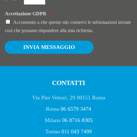
Accettazione GDPR
*
Acconsento a che questo sito conservi le informazioni inviate
così che possano rispondere alla mia richiesta.
INVIA MESSAGGIO
CONTATTI
Via Pier Vettori, 29 00151 Roma
Roma
06 6579 3474
Milano
06 8716 8305
Torino
011 043 7499