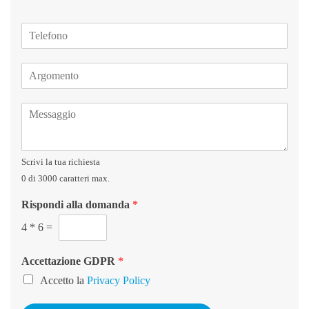
*
T
e
l
A
e
r
f
g
o
M
o
n
e
m
o
s
e
s
n
Scrivi la tua richiesta
a
t
g
o
0 di 3000 caratteri max.
g
*
Rispondi alla domanda
*
i
o
4
*
6
=
*
Accettazione GDPR
*
Accetto la
Privacy Policy