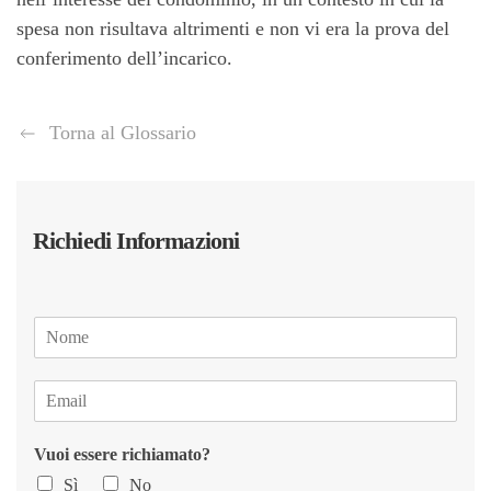
spesa non risultava altrimenti e non vi era la prova del
conferimento dell’incarico.
Torna al Glossario
Richiedi Informazioni
N
o
m
E
e
m
*
a
Vuoi essere richiamato?
i
l
Sì
No