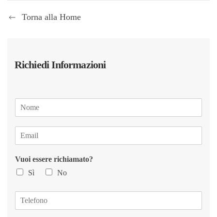
Torna alla Home
Richiedi Informazioni
N
o
m
E
e
m
*
a
Vuoi essere richiamato?
i
l
Sì
No
*
T
e
l