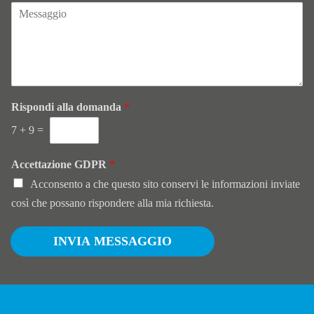
f
o
n
o
Rispondi alla domanda
*
7
+
9
=
Accettazione GDPR
*
Acconsento a che questo sito conservi le informazioni inviate
così che possano rispondere alla mia richiesta.
INVIA MESSAGGIO