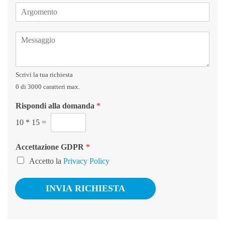
A
e
r
f
g
o
M
o
n
e
m
o
s
e
s
n
Scrivi la tua richiesta
a
t
g
o
0 di 3000 caratteri max.
g
*
Rispondi alla domanda
*
i
o
10
*
15
=
*
Accettazione GDPR
*
Accetto la
Privacy Policy
INVIA RICHIESTA